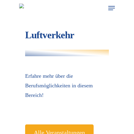
Skip
Menu
to
main
content
Luftverkehr
Erfahre mehr über die
Berufsmöglichkeiten in diesem
Bereich!
Alle Veranstaltungen