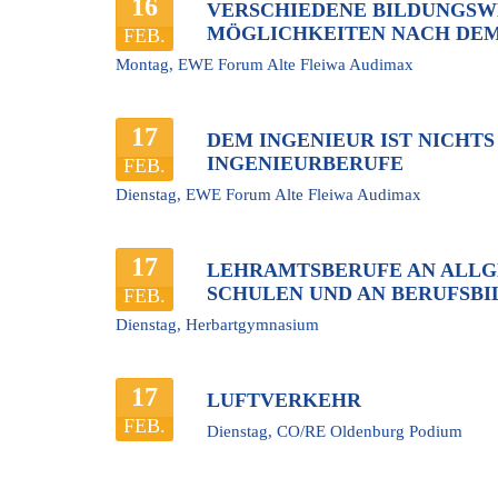
16
VERSCHIEDENE BILDUNGSWE
MÖGLICHKEITEN NACH DEM
FEB.
Montag,
EWE Forum Alte Fleiwa Audimax
17
DEM INGENIEUR IST NICHTS
INGENIEURBERUFE
FEB.
Dienstag,
EWE Forum Alte Fleiwa Audimax
17
LEHRAMTSBERUFE AN ALL
SCHULEN UND AN BERUFSB
FEB.
Dienstag,
Herbartgymnasium
17
LUFTVERKEHR
FEB.
Dienstag,
CO/RE Oldenburg Podium