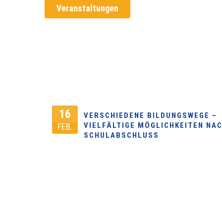
Veranstaltungen
Mehr 
Nächste Veranstaltung:
16
VERSCHIEDENE BILDUNGSWEGE –
VIELFÄLTIGE MÖGLICHKEITEN NA
FEB.
SCHULABSCHLUSS
Montag,
EWE Forum Alte Fleiwa Audimax