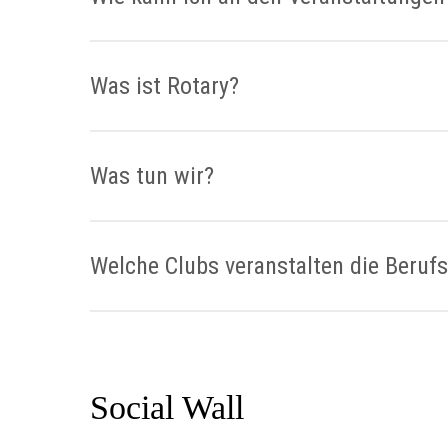
Text wenn feststeht ob digital oder präsenz.
Was ist Rotary?
Rotary ist ein internationales Netzwerk aus
nachhaltige Veränderungen zu schaffen – in a
Was tun wir?
Freundschaften, leben nach ihren sozialen G
erfordern ein konsequentes Engagement und ei
voran, um nachhaltige Lösungen zu finden – a
Das Ziel der Vereinigung war damals wie heut
Schüler:innen eine der wichtigsten und größ
lebenslange Freundschaften entstehen zu lasse
Welche Clubs veranstalten die Beruf
Das Team für die Organisation besteht aus Beruf
Schloß, Rotary Club Ammerland, Rotary Club Gra
unterstützen die Veranstaltungen zwei Vertreter:
Social Wall